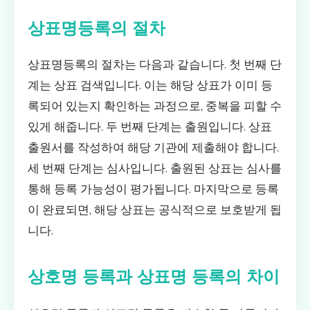
상표명등록의 절차
상표명등록의 절차는 다음과 같습니다. 첫 번째 단
계는 상표 검색입니다. 이는 해당 상표가 이미 등
록되어 있는지 확인하는 과정으로, 중복을 피할 수
있게 해줍니다. 두 번째 단계는 출원입니다. 상표
출원서를 작성하여 해당 기관에 제출해야 합니다.
세 번째 단계는 심사입니다. 출원된 상표는 심사를
통해 등록 가능성이 평가됩니다. 마지막으로 등록
이 완료되면, 해당 상표는 공식적으로 보호받게 됩
니다.
상호명 등록과 상표명 등록의 차이