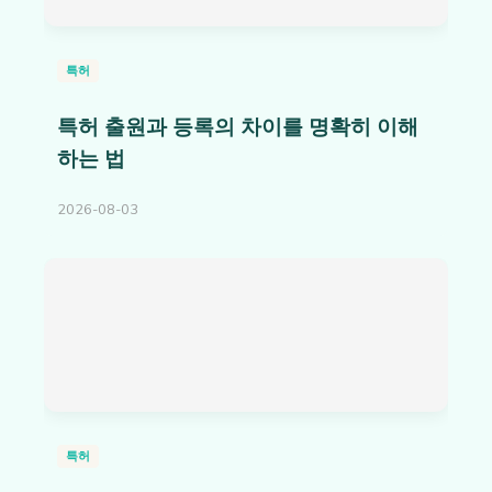
특허
특허 출원과 등록의 차이를 명확히 이해
하는 법
2026-08-03
특허