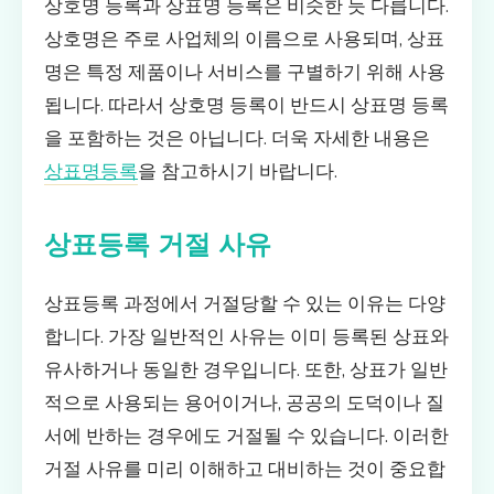
상호명 등록과 상표명 등록은 비슷한 듯 다릅니다.
상호명은 주로 사업체의 이름으로 사용되며, 상표
명은 특정 제품이나 서비스를 구별하기 위해 사용
됩니다. 따라서 상호명 등록이 반드시 상표명 등록
을 포함하는 것은 아닙니다. 더욱 자세한 내용은
상표명등록
을 참고하시기 바랍니다.
상표등록 거절 사유
상표등록 과정에서 거절당할 수 있는 이유는 다양
합니다. 가장 일반적인 사유는 이미 등록된 상표와
유사하거나 동일한 경우입니다. 또한, 상표가 일반
적으로 사용되는 용어이거나, 공공의 도덕이나 질
서에 반하는 경우에도 거절될 수 있습니다. 이러한
거절 사유를 미리 이해하고 대비하는 것이 중요합