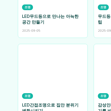
조명
조명
LED무드등으로 만나는 아늑한
무드등
공간 만들기
팁
2025-09-05
2025-09
조명
조명
LED간접조명으로 집안 분위기
감성인
변화시키기
기를 