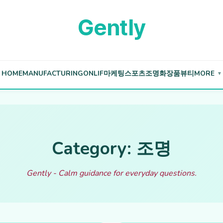
Gently
HOME
MANUFACTURING
ONLIF
마케팅
스포츠
조명
화장품
뷰티
MORE
▼
Category: 조명
Gently - Calm guidance for everyday questions.