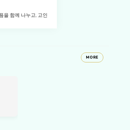
픔을 함께 나누고, 고인
MORE