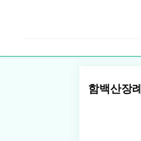
함백산장례