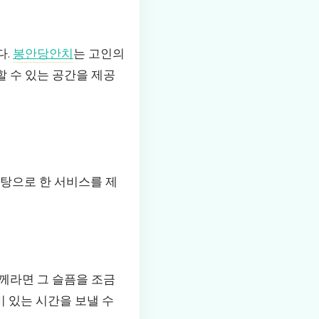
다.
봉안당안치
는 고인의
 수 있는 공간을 제공
탕으로 한 서비스를 제
께라면 그 슬픔을 조금
미 있는 시간을 보낼 수