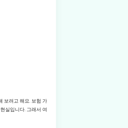
 보려고 해요. 보험 가
 현실입니다. 그래서 여