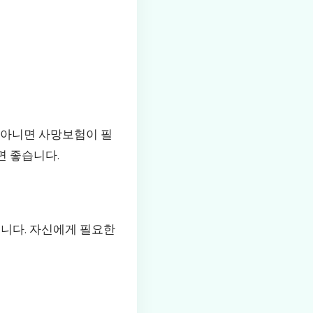
 아니면 사망보험이 필
면 좋습니다.
습니다. 자신에게 필요한