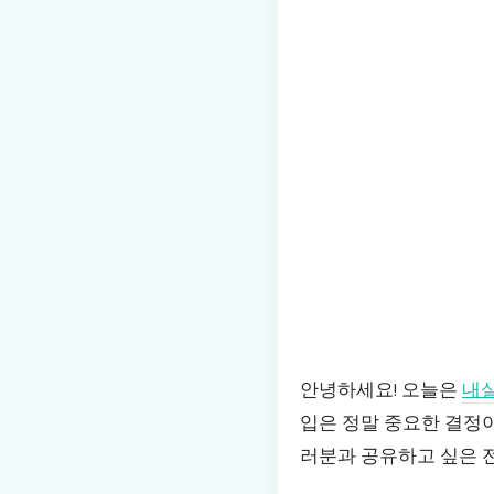
안녕하세요! 오늘은
내
입은 정말 중요한 결정
러분과 공유하고 싶은 전