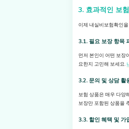
3. 효과적인 보
이제 내실비보험확인을 
3.1. 필요 보장 항목
먼저 본인이 어떤 보장
요한지 고민해 보세요.
3.2. 문의 및 상담 
보험 상품은 매우 다양
보장만 포함된 상품을 
3.3. 할인 혜택 및 