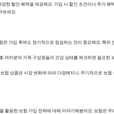
다양한 할인 혜택을 제공해요. 가입 시 할인 조건이나 추가 
아보세요.
험은 가입 후에도 정기적으로 점검하는 것이 중요해요. 특히 큰
크:
여러분의 가족 구성원들의 건강 상태를 체크하면 필요한 
보험 상품은 시장 변화에 따라 다양해지니, 주기적으로 보험
 활용한 보험 가입 전략에 대해 이야기해봤어요. 보험은 우리