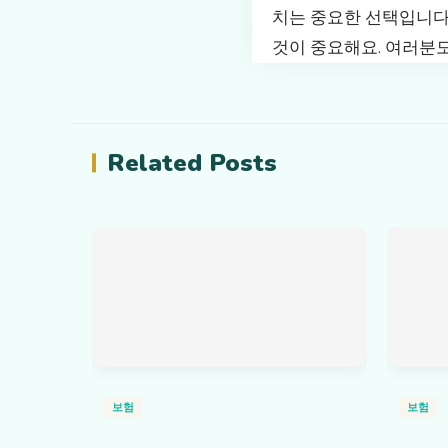
치는 중요한 선택입니다
것이 중요해요. 여러분도
Related Posts
보험
보험